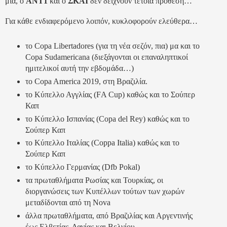
μία, ο
ΑΝΤ1
και ο
ΣΚΑΪ
δεν δείχνουν τέτοια πρόθεση…
Για κάθε ενδιαφερόμενο λοιπόν, κυκλοφορούν ελεύθερα…
το Copa Libertadores (για τη νέα σεζόν, πια) μα και το
Copa Sudamericana (διεξάγονται οι επαναληπτικοί
ημιτελικοί αυτή την εβδομάδα…)
το Copa America 2019, στη Βραζιλία.
το Κύπελλο Αγγλίας (FΑ Cup) καθώς και το Σούπερ
Καπ
το Κύπελλο Ισπανίας (Copa del Rey) καθώς και το
Σούπερ Καπ
το Κύπελλο Ιταλίας (Coppa Italia) καθώς και το
Σούπερ Καπ
το Κύπελλο Γερμανίας (Dfb Pokal)
τα πρωταθλήματα Ρωσίας και Τουρκίας, οι
διοργανώσεις των Κυπέλλων τούτων των χωρών
μεταδίδονται από τη Nova
άλλα πρωταθλήματα, από Βραζιλίας και Αργεντινής
έως Ελβετίας, Δανίας και Βελγίου