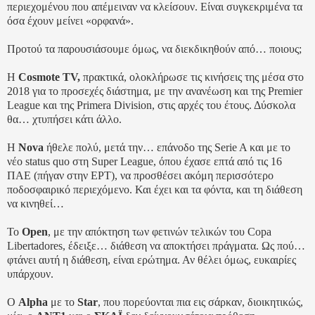
περιεχομένου που απέμειναν να κλείσουν. Είναι συγκεκριμένα τα
όσα έχουν μείνει «ορφανά».
Προτού τα παρουσιάσουμε όμως, να διεκδικηθούν από… ποιους;
Η
Cosmote TV,
πρακτικά, ολοκλήρωσε τις κινήσεις της μέσα στο
2018 για το προσεχές διάστημα, με την ανανέωση και της Premier
League και της Primera Division, στις αρχές του έτους. Δύσκολα
θα… χτυπήσει κάτι άλλο.
Η
Nova
ήθελε πολύ, μετά την… επάνοδο της Serie A και με το
νέο status quo στη Super League, όπου έχασε επτά από τις 16
ΠΑΕ (πήγαν στην ΕΡΤ), να προσθέσει ακόμη περισσότερο
ποδοσφαιρικό περιεχόμενο. Και έχει και τα φόντα, και τη διάθεση
να κινηθεί…
Το
Open
, με την απόκτηση των φετινών τελικών του Copa
Libertadores, έδειξε… διάθεση να αποκτήσει πράγματα. Ως πού…
φτάνει αυτή η διάθεση, είναι ερώτημα. Αν θέλει όμως, ευκαιρίες
υπάρχουν.
Ο
Alpha
με το
Star
, που πορεύονται πια εις σάρκαν, διοικητικώς,