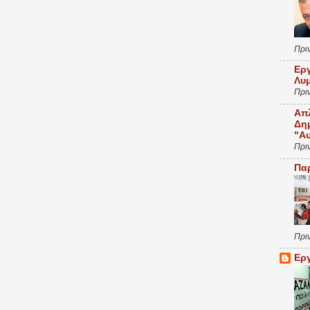
Πρι
Ερ
Λυ
Πρι
Απ
Δη
"Α
Πρι
Πα
Πρι
Ερ