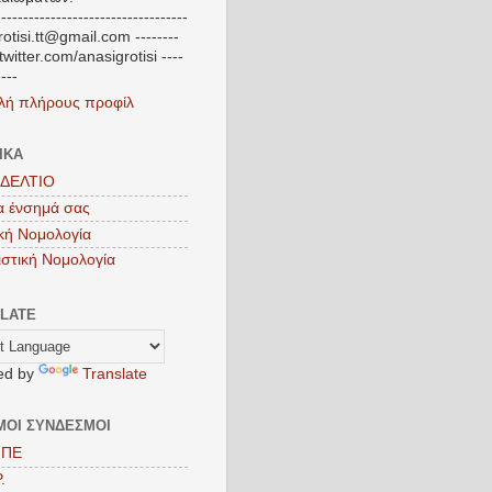
-----------------------------------
otisi.tt@gmail.com --------
/twitter.com/anasigrotisi ----
----
λή πλήρους προφίλ
ΙΚΑ
ΔΕΛΤΙΟ
τα ένσημά σας
κή Νομολογία
στική Νομολογία
LATE
ed by
Translate
ΜΟΙ ΣΥΝΔΕΣΜΟΙ
ΜΠΕ
.