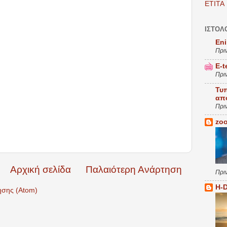
ETITA
ΙΣΤΟΛ
Eni
Πρι
E-t
Πρι
Τυ
απ
Πρι
zoo
Αρχική σελίδα
Παλαιότερη Ανάρτηση
Πρι
H-
ησης (Atom)