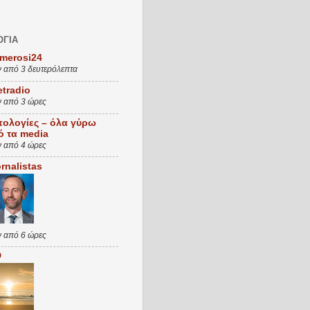
ΟΓΙΑ
merosi24
ν από 3 δευτερόλεπτα
etradio
ν από 3 ώρες
πολογίες – όλα γύρω
ό τα media
ν από 4 ώρες
rnalistas
ν από 6 ώρες
D