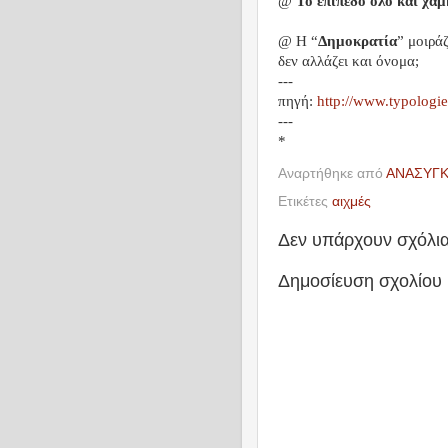
@
Το επίπεδο όλο και χ
@ Η “
Δημοκρατία
” μοιρά
δεν αλλάζει και όνομα;
---
πηγή:
http://www.typologie
---
*
Αναρτήθηκε από
ΑΝΑΣΥΓ
Ετικέτες
αιχμές
Δεν υπάρχουν σχόλια
Δημοσίευση σχολίου