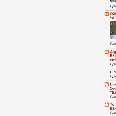
Πρι
ΟΧ
"Α
Πρι
Δη
Ελ
επ
Πρι
ΕΡ
Πρι
Bl
Συν
"Ε
Πρι
Το
ΕΣ
Πρι