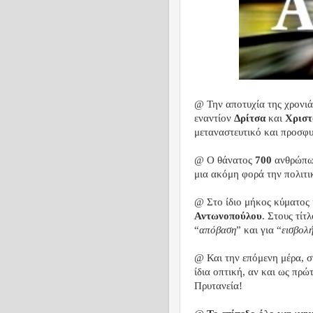
@ Την αποτυχία της χρονιάς
εναντίον
Δρίτσα
και
Χριστ
μεταναστευτικό και προσφυ
@ Ο θάνατος
700
ανθρώπω
μια ακόμη φορά την πολιτι
@ Στο ίδιο μήκος κύματος 
Αντωνοπούλου
. Στους τίτ
“
απόβαση
” και για “
εισβολ
@ Και την επόμενη μέρα, 
ίδια οπτική, αν και ως πρ
Πρυτανεία!