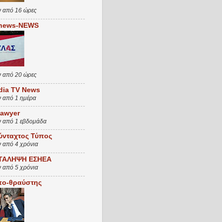
ν από 16 ώρες
news-NEWS
ν από 20 ώρες
dia TV News
ν από 1 ημέρα
Lawyer
ν από 1 εβδομάδα
ύνταχτος Τύπος
ν από 4 χρόνια
ΤΑΛΗΨΗ ΕΣΗΕΑ
ν από 5 χρόνια
πο-θραύστης