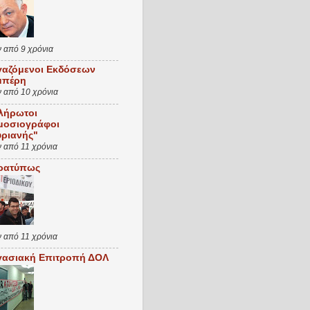
ν από 9 χρόνια
γαζόμενοι Εκδόσεων
μπέρη
ν από 10 χρόνια
λήρωτοι
μοσιογράφοι
υριανής"
ν από 11 χρόνια
ρατύπως
ν από 11 χρόνια
γασιακή Επιτροπή ΔΟΛ