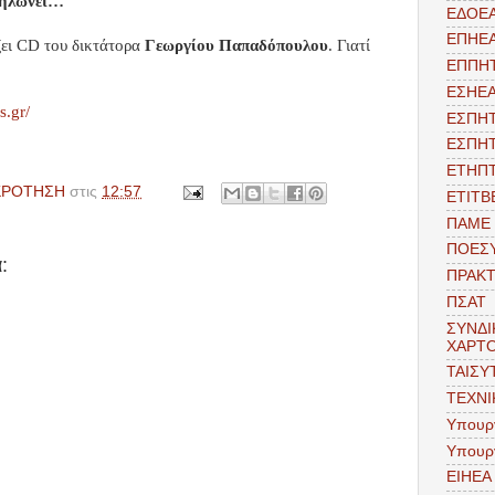
αμηλώνει…
ΕΔΟΕ
ΕΠΗΕ
ζει CD του δικτάτορα
Γεωργίου Παπαδόπουλου
. Γιατί
ΕΠΠΗ
ΕΣΗΕ
s.gr/
ΕΣΠΗ
ΕΣΠΗ
ΕΤΗΠ
ΚΡΟΤΗΣΗ
στις
12:57
ΕΤΙΤΒ
ΠΑΜΕ
ΠΟΕΣ
:
ΠΡΑΚΤ
ΠΣΑΤ
ΣΥΝΔΙ
ΧΑΡΤ
ΤΑΙΣΥ
ΤΕΧΝΙ
Υπουργ
Υπουρ
EIHEA