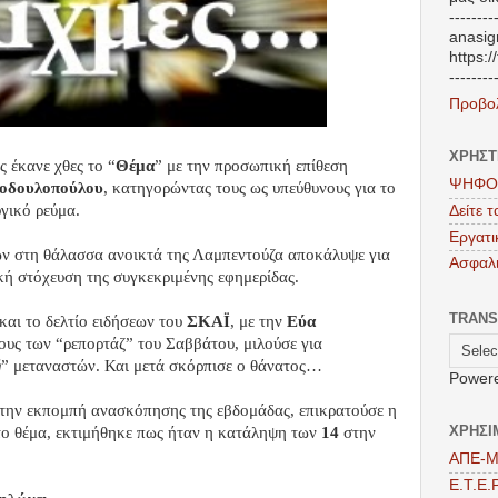
--------
anasigr
https:/
--------
Προβο
ΧΡΗΣΤ
 έκανε χθες το “
Θέμα
” με την προσωπική επίθεση
ΨΗΦΟ
οδουλοπούλου
, κατηγορώντας τους ως υπεύθυνους για το
γικό ρεύμα.
Δείτε 
Εργατι
ν στη θάλασσα ανοικτά της Λαμπεντούζα αποκάλυψε για
Ασφαλι
κή στόχευση της συγκεκριμένης εφημερίδας.
TRANS
και το δελτίο ειδήσεων του
ΣΚΑΪ
, με την
Εύα
λους των “ρεπορτάζ” του Σαββάτου, μιλούσε για
ή
” μεταναστών. Και μετά σκόρπισε ο θάνατος…
Power
στην εκπομπή ανασκόπησης της εβδομάδας, επικρατούσε η
ΧΡΗΣΙ
ώτο θέμα, εκτιμήθηκε πως ήταν η κατάληψη των
14
στην
ΑΠΕ-
Ε.Τ.Ε.Ρ