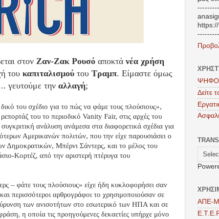
--------
anasigr
https:/
--------
Προβο
δεται στον
Ζαν-Ζακ Ρουσό
αποκτά
νέα χρήση
ΧΡΗΣΤ
χή του
καπιταλισμού
του
Τραμπ
. Είμαστε όμως
ΨΗΦΟ
... γευτούμε την
αλλαγή
;
Δείτε 
Εργατι
δικό του σχέδιο για το πώς να φάμε τους πλούσιους»,
Ασφαλι
επορτάζ του το περιοδικό Vanity Fair, στις αρχές του
 συγκριτική ανάλυση ανάμεσα στα διαφορετικά σχέδια για
τερων Αμερικανών πολιτών, που την είχε παρουσιάσει ο
TRANS
ων Δημοκρατικών, Μπέρνι Σάντερς, και το μέλος του
σιο-Κορτέζ, από την αριστερή πτέρυγα του
Power
ρς – φάτε τους πλούσιους» είχε ήδη κυκλοφορήσει σαν
ΧΡΗΣΙ
ο και περισσότεροι αρθρογράφοι το χρησιμοποιούσαν σε
ΑΠΕ-
ιεύρυνση των ανισοτήτων στο εσωτερικό των ΗΠΑ και σε
Ε.Τ.Ε.Ρ
ράση, η οποία τις προηγούμενες δεκαετίες υπήρχε μόνο