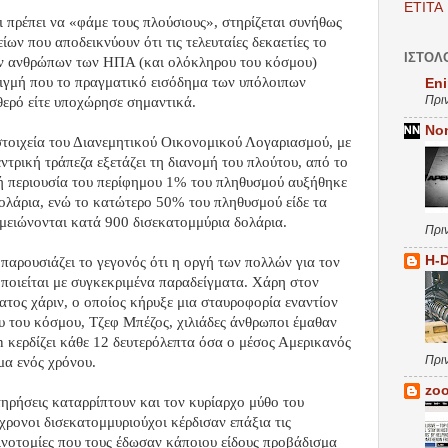
ETITA
ι πρέπει να «φάμε τους πλούσιους», στηρίζεται συνήθως
ίων που αποδεικνύουν ότι τις τελευταίες δεκαετίες το
ΙΣΤΟΛ
ν ανθρώπων των ΗΠΑ (και ολόκληρου του κόσμου)
τιγμή που το πραγματικό εισόδημα των υπόλοιπων
Eni
Πρι
θερό είτε υποχώρησε σημαντικά.
No
 στοιχεία του Διανεμητικού Οικονομικού Λογαριασμού, με
ντρική τράπεζα εξετάζει τη διανομή του πλούτου, από το
ή περιουσία του περίφημου 1% του πληθυσμού αυξήθηκε
ολάρια, ενώ το κατώτερο 50% του πληθυσμού είδε τα
μειώνονται κατά 900 δισεκατομμύρια δολάρια.
Πρι
H-
παρουσιάζει το γεγονός ότι η οργή των πολλών για τον
οιείται με συγκεκριμένα παραδείγματα. Χάρη στον
ατος χάριν, ο οποίος κήρυξε μια σταυροφορία εναντίον
 του κόσμου, Τζεφ Μπέζος, χιλιάδες άνθρωποι έμαθαν
n κερδίζει κάθε 12 δευτερόλεπτα όσα ο μέσος Αμερικανός
Πρι
μα ενός χρόνου.
zoo
ηρήσεις καταρρίπτουν και τον κυρίαρχο μύθο του
γχρονοι δισεκατομμυριούχοι κέρδισαν επάξια τις
αινοτομίες που τους έδωσαν κάποιου είδους προβάδισμα