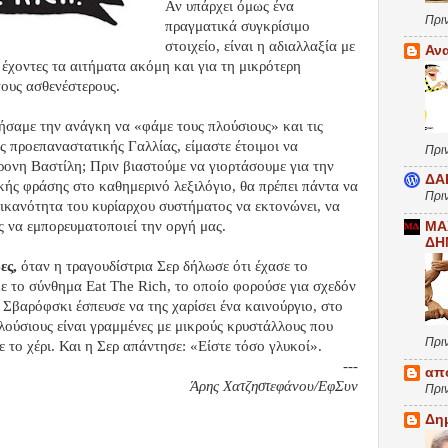
Αν υπάρχει όμως ένα
Πρι
πραγματικά συγκρίσιμο
στοιχείο, είναι η αδιαλλαξία με
Αν
 έχοντες τα αιτήματα ακόμη και για τη μικρότερη
ους ασθενέστερους.
ήσαμε την ανάγκη να «φάμε τους πλούσιους» και τις
ς προεπαναστατικής Γαλλίας, είμαστε έτοιμοι να
Πρι
ονη Βαστίλη; Πριν βιαστούμε να γιορτάσουμε για την
ΔΑ
κής φράσης στο καθημερινό λεξιλόγιο, θα πρέπει πάντα να
Πρι
ικανότητα του κυρίαρχου συστήματος να εκτονώνει, να
 να εμπορευματοποιεί την οργή μας.
ΜΑ
ΔΗ
ες,
όταν η τραγουδίστρια Σερ δήλωσε ότι έχασε το
ε το σύνθημα Eat The Rich, το οποίο φορούσε για σχεδόν
 Σβαρόφσκι έσπευσε να της χαρίσει ένα καινούργιο, στο
πλούσιους είναι γραμμένες με μικρούς κρυστάλλους που
Πρι
 το χέρι. Και η Σερ απάντησε: «Είστε τόσο γλυκοί».
---
απ
Άρης Χατζηστεφάνου/ΕφΣυν
Πρι
Δη