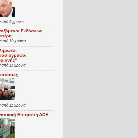
ν από 9 χρόνια
γαζόμενοι Εκδόσεων
μπέρη
ν από 10 χρόνια
λήρωτοι
μοσιογράφοι
υριανής"
ν από 11 χρόνια
ρατύπως
ν από 11 χρόνια
γασιακή Επιτροπή ΔΟΛ