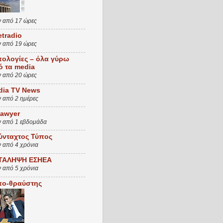
ν από 17 ώρες
etradio
ν από 19 ώρες
πολογίες – όλα γύρω
ό τα media
ν από 20 ώρες
dia TV News
ν από 2 ημέρες
Lawyer
ν από 1 εβδομάδα
ύνταχτος Τύπος
ν από 4 χρόνια
ΤΑΛΗΨΗ ΕΣΗΕΑ
ν από 5 χρόνια
πο-θραύστης