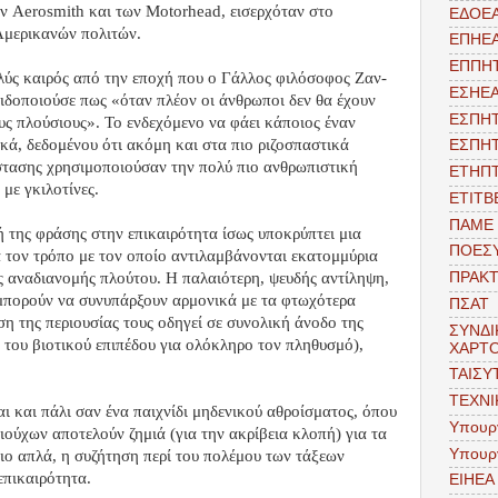
ων Aerosmith και των Motorhead, εισερχόταν στο
ΕΔΟΕ
Αμερικανών πολιτών.
ΕΠΗΕ
ΕΠΠΗ
ολύς καιρός από την εποχή που ο Γάλλος φιλόσοφος Ζαν-
ΕΣΗΕ
ιδοποιούσε πως «όταν πλέον οι άνθρωποι δεν θα έχουν
ΕΣΠΗ
υς πλούσιους». Το ενδεχόμενο να φάει κάποιος έναν
ικά, δεδομένου ότι ακόμη και στα πιο ριζοσπαστικά
ΕΣΠΗ
στασης χρησιμοποιούσαν την πολύ πιο ανθρωπιστική
ΕΤΗΠ
με γκιλοτίνες.
ΕΤΙΤΒ
ΠΑΜΕ
 της φράσης στην επικαιρότητα ίσως υποκρύπτει μια
ΠΟΕΣ
 τον τρόπο με τον οποίο αντιλαμβάνονται εκατομμύρια
 αναδιανομής πλούτου. Η παλαιότερη, ψευδής αντίληψη,
ΠΡΑΚΤ
 μπορούν να συνυπάρξουν αρμονικά με τα φτωχότερα
ΠΣΑΤ
η της περιουσίας τους οδηγεί σε συνολική άνοδο της
ΣΥΝΔΙ
 του βιοτικού επιπέδου για ολόκληρο τον πληθυσμό),
ΧΑΡΤ
ΤΑΙΣΥ
ΤΕΧΝΙ
ι και πάλι σαν ένα παιχνίδι μηδενικού αθροίσματος, όπου
Υπουργ
ιούχων αποτελούν ζημιά (για την ακρίβεια κλοπή) για τα
Υπουρ
ο απλά, η συζήτηση περί του πολέμου των τάξεων
επικαιρότητα.
EIHEA