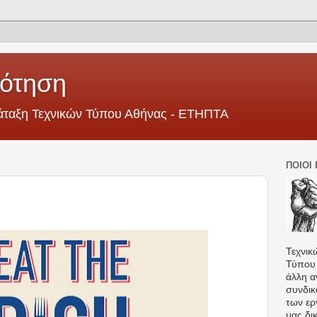
ότηση
ράταξη Τεχνικών Τύπου Αθήνας - ΕΤΗΠΤΑ
ΠΟΙΟΙ
Τεχνικ
Τύπου 
άλλη αν
συνδικ
των ερ
μας δικ