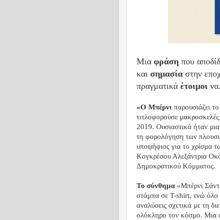
Μια
φράση
που αποδί
και
σημασία
στην επο
πραγματικά
έτοιμοι
να
«Ο Μπέρνι
παρουσιάζει το 
τιτλοφορούσε μακροσκελές ρ
2019. Ουσιαστικά ήταν μια
τη φορολόγηση των πλουσιό
υποψήφιος για το χρίσμα τ
Κογκρέσου Αλεξάντρια Οκά
Δημοκρατικού Κόμματος.
Το σύνθημα
«Μπέρνι Σάντε
στάμπα σε T-shirt, ενώ όλ
αναλύσεις σχετικά με τη δ
ολόκληρο τον κόσμο. Μια φ