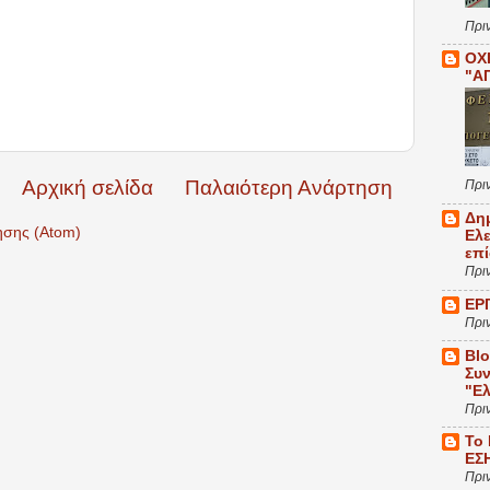
Πρι
ΟΧ
"Α
Αρχική σελίδα
Παλαιότερη Ανάρτηση
Πρι
Δη
ησης (Atom)
Ελ
επ
Πρι
ΕΡ
Πρι
Bl
Συν
"Ε
Πρι
Το
ΕΣ
Πρι