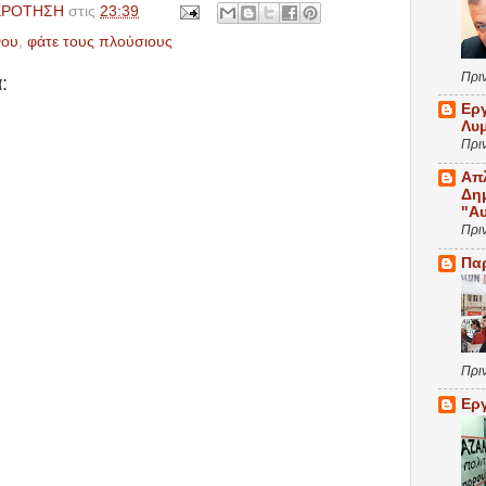
ΚΡΟΤΗΣΗ
στις
23:39
νου
,
φάτε τους πλούσιους
Πρι
:
Ερ
Λυ
Πρι
Απ
Δη
"Α
Πρι
Πα
Πρι
Ερ