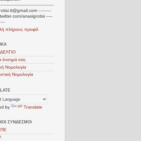
-----------------------------------
otisi.tt@gmail.com --------
/twitter.com/anasigrotisi ----
----
λή πλήρους προφίλ
ΙΚΑ
ΔΕΛΤΙΟ
τα ένσημά σας
κή Νομολογία
στική Νομολογία
LATE
ed by
Translate
ΜΟΙ ΣΥΝΔΕΣΜΟΙ
ΜΠΕ
.