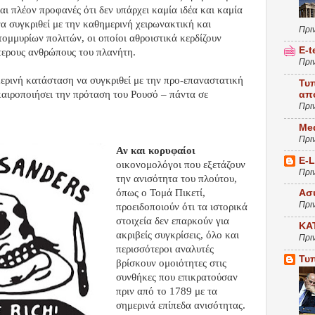
ι πλέον προφανές ότι δεν υπάρχει καμία ιδέα και καμία
α συγκριθεί με την καθημερινή χειρωνακτική και
Πρι
τομμυρίων πολιτών, οι οποίοι αθροιστικά κερδίζουν
E-t
τερους ανθρώπους του πλανήτη.
Πρι
ερινή κατάσταση να συγκριθεί με την προ-επαναστατική
Τυ
καιροποιήσει την πρόταση του Ρουσό – πάντα σε
απ
Πρι
Me
Πρι
Αν και κορυφαίοι
E-
οικονομολόγοι που εξετάζουν
Πρι
την ανισότητα του πλούτου,
όπως ο Τομά Πικετί,
Ασ
Πρι
προειδοποιούν ότι τα ιστορικά
στοιχεία δεν επαρκούν για
ΚΑ
ακριβείς συγκρίσεις, όλο και
Πρι
περισσότεροι αναλυτές
Τυ
βρίσκουν ομοιότητες στις
συνθήκες που επικρατούσαν
πριν από το 1789 με τα
σημερινά επίπεδα ανισότητας.