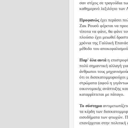
σαν στίχος σε τραγούδια τ
καθημερινό λεξιλόγιο των 
Προφανώς
έχει περάσει π
Ζακ Ρουσό φέρεται να προε
τίποτα να φάνε, θα φάνε το
πλούσιο έχει μειωθεί δραστ
χρόνια της Γαλλική Επανά
μέθοδο του αποκεφαλισμού 
Παρ' όλα αυτά
η επιστροφή
πολύ σημαντική αλλαγή για
άνθρωποι τους μηχανισμούς
ότι οι δισεκατομμυριούχοι
στρώματα (αφού η γιγάντωσ
οικονομικής ανάπτυξης και
καταρρίπτεται με πάταγο.
Το σύστημα
αντιμετωπίζετα
τα κέρδη των δισεκατομμυρ
εισοδήματα των φτωχών. Πι
επανέρχεται στην πολιτική 