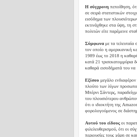
H σύγχρονη
πεποίθηση, ότ
σε σειρά στατιστικών στοιχε
εισόδημα των πλουσιότερω
εκτινάχθηκε στα ύψη, τη σ
πολιτών είτε παρέμεινε στα
Σύμφωνα
με τα τελευταία
τον οποίο η αμερικανική κε
1989 έως το 2018 η καθαρ
κατά 21 τρισεκατομμύρια δ
καθαρά εισοδήματά του να 
Εξίσου
μεγάλο ενδιαφέρον 
πλούτο των λίγων προσωποπ
Μπέρνι Σάντερς, παραδείγμ
του πλουσιότερου ανθρώπου
ότι ο ιδιοκτήτη της Amazo
φορολογούμενος σε διάστη
Αυτού του είδους
οι παρατ
φιλελευθερισμού, ότι οι σύ
περιουσίες τους χάρη σε κ